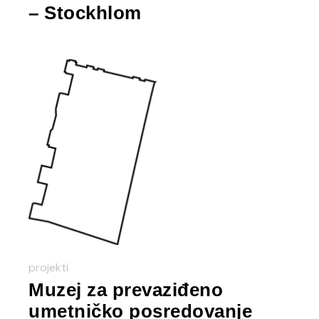
– Stockhlom
projekti
Muzej za prevaziđeno
umetničko posredovanje