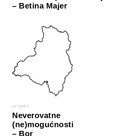
– Betina Majer
projekti
Neverovatne
(ne)mogućnosti
– Bor